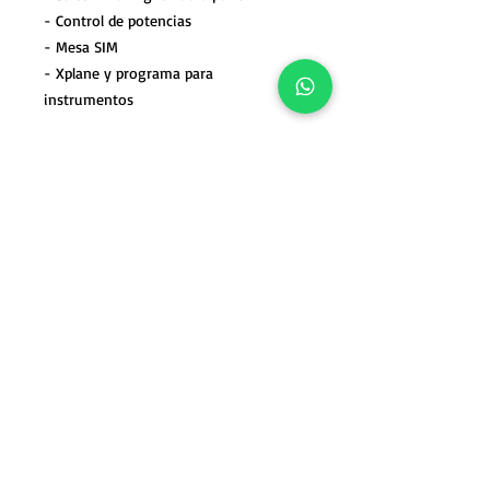
- Control de potencias
- Mesa SIM
- Xplane y programa para
instrumentos
No incluye:
- CPU
- Pantallas
- Soporte de pantallas
(Favor de llamar para cotizar)
*Garantía, asesoría y soporte técnico
por un año.