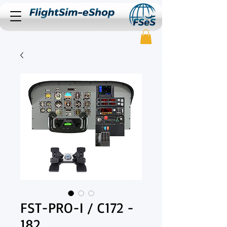
FST-PRO-I / C172 -
182