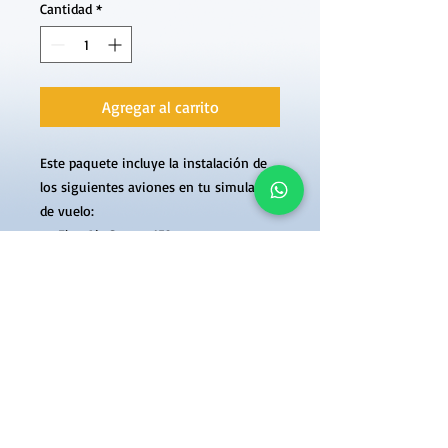
Cantidad
*
Agregar al carrito
Este paquete incluye la instalación de
los siguientes aviones en tu simulador
de vuelo:
- vFlyteAir Cessna 152
- C310
Para XPlane11